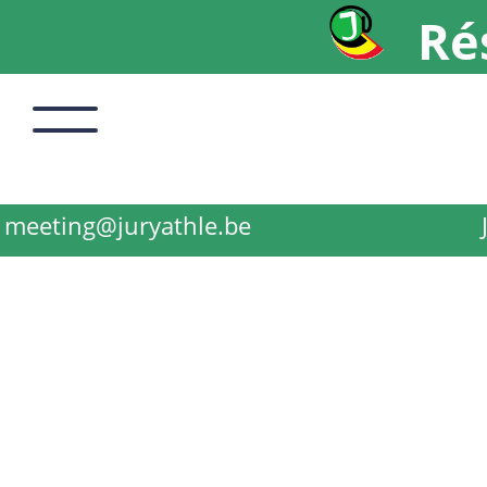
Ré
meeting@juryathle.be